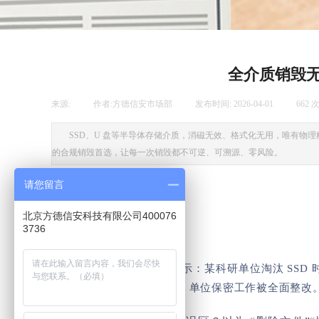
全介质销毁
来源:
|
作者:
方德信安市场部
|
发布时间:
2026-04-01
|
662
SSD、U 盘等半导体存储介质，消磁无效、格式化无用，唯有
的合规销毁首选，让每一次销毁都不可逆、可溯源、零风险。
请您留言
关注我们
北京方德信安科技有限公司400076
3736
💣 看一则真实泄密警示：某科研单位淘汰 SS
关责任人被严肃处理，单位保密工作被全面整改